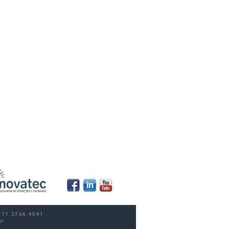
55 11 3766 4041
br