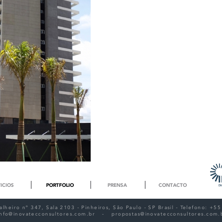
ICIOS
PORTFOLIO
PRENSA
CONTACTO
lheiro nº 347, Sala 2103 - Pinheiros, São Paulo - SP Brasil - Telefono: +
info@inovatecconsultores.com.br
-
propostas@inovatecconsultores.com.