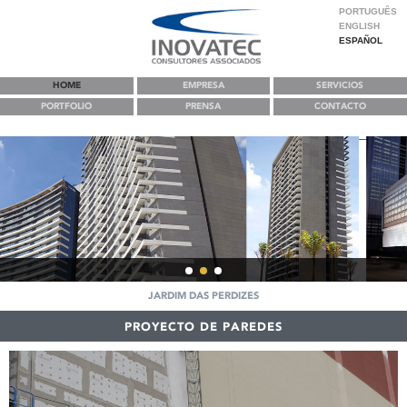
PORTUGUÊS
ENGLISH
ESPAÑOL
HOME
EMPRESA
SERVICIOS
PORTFOLIO
PRENSA
CONTACTO
JARDIM DAS PERDIZES
Teatro Santander
Proyecto de Fachada con
PROYECTO DE PAREDES
Bloques de Vidrio