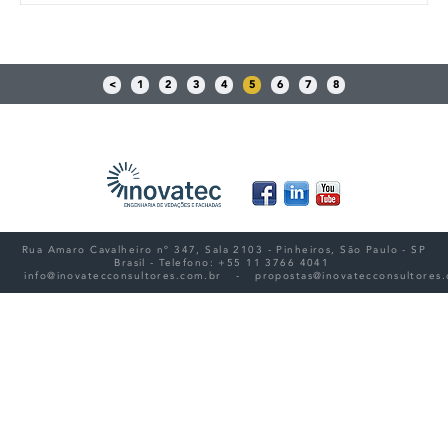
<
1
2
3
4
5
6
7
8
Rua Amaro Cavalheiro nº 347, Sala 2103 - Pinheiros, São Paulo - SP
Brasil - Telefono: +55 11 3766 4041
info@inovatecconsultores.com.br
-
propostas@inovatecconsultores