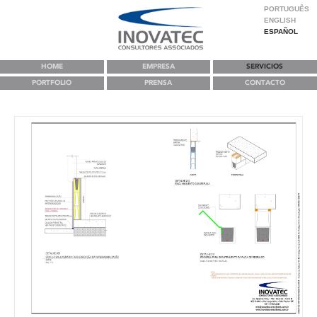
PORTUGUÊS
ENGLISH
ESPAÑOL
HOME
EMPRESA
SERVICIOS
PORTFOLIO
PRENSA
CONTACTO