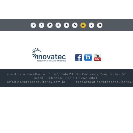
<
1
2
3
4
5
6
7
8
Rua Amaro Cavalheiro nº 347, Sala 2103 - Pinheiros, São Paulo - SP
Brasil - Telefono: +55 11 3766 4041
info@inovatecconsultores.com.br
-
propostas@inovatecconsultores