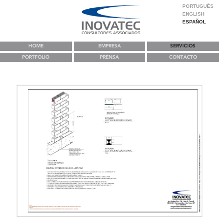
PORTUGUÊS
ENGLISH
ESPAÑOL
HOME
EMPRESA
SERVICIOS
PORTFOLIO
PRENSA
CONTACTO